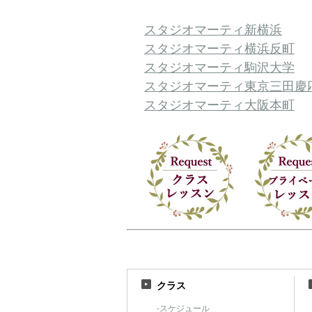
スタジオマーティ新横浜
スタジオマーティ横浜反町
スタジオマーティ駒沢大学
スタジオマーティ東京三田慶
スタジオマーティ大阪本町
クラス
-スケジュール