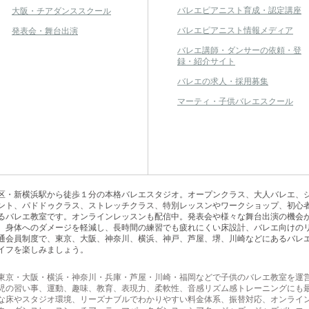
バレエピアニスト育成・認定講座
大阪・チアダンススクール
バレエピアニスト情報メディア
発表会・舞台出演
バレエ講師・ダンサーの依頼・登
録・紹介サイト
バレエの求人・採用募集
マーティ・子供バレエスクール
区・新横浜駅から徒歩１分の本格バレエスタジオ。オープンクラス、大人バレエ、
ント、パドドゥクラス、ストレッチクラス、特別レッスンやワークショップ、初心
るバレエ教室です。オンラインレッスンも配信中。発表会や様々な舞台出演の機会
。身体へのダメージを軽減し、長時間の練習でも疲れにくい床設計、バレエ向けの
通会員制度で、東京、大阪、神奈川、横浜、神戸、芦屋、堺、川崎などにあるバレ
イフを楽しみましょう。
東京・大阪・横浜・神奈川・兵庫・芦屋・川崎・福岡などで子供のバレエ教室を運
児の習い事、運動、趣味、教育、表現力、柔軟性、音感リズム感トレーニングにも
な床やスタジオ環境、リーズナブルでわかりやすい料金体系、振替対応、オンライ