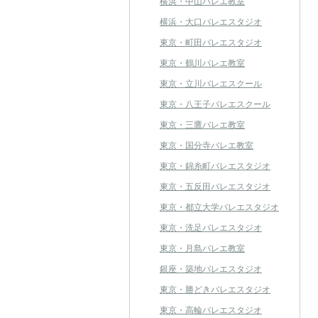
横浜・中山バレエ教室
横浜・大口バレエスタジオ
東京・町田バレエスタジオ
東京・鶴川バレエ教室
東京・立川バレエスクール
東京・八王子バレエスクール
東京・三鷹バレエ教室
東京・国分寺バレエ教室
東京・錦糸町バレエスタジオ
東京・五反田バレエスタジオ
東京・都立大学バレエスタジオ
東京・洗足バレエスタジオ
東京・月島バレエ教室
銀座・築地バレエスタジオ
東京・勝どきバレエスタジオ
東京・高輪バレエスタジオ