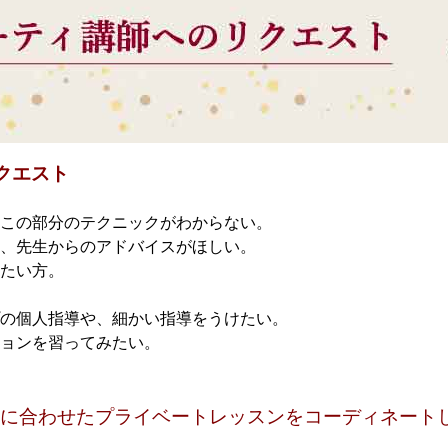
クエスト
、この部分のテクニックがわからない。
い、先生からのアドバイスがほしい。
したい方。
プの個人指導や、細かい指導をうけたい。
ションを習ってみたい。
に合わせたプライベートレッスンをコーディネート