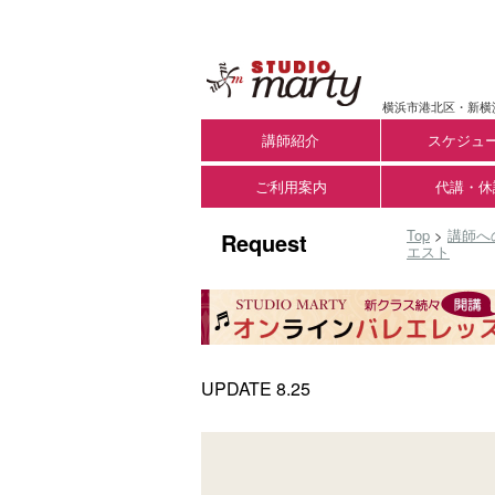
横浜市港北区・新横
講師紹介
スケジュ
ご利用案内
代講・休
Top
>
講師へ
Request
エスト
UPDATE 8.25