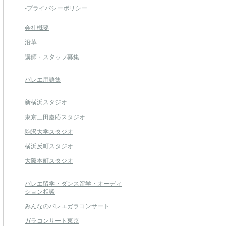
-プライバシーポリシー
会社概要
沿革
講師・スタッフ募集
バレエ用語集
新横浜スタジオ
東京三田慶応スタジオ
駒沢大学スタジオ
横浜反町スタジオ
大阪本町スタジオ
バレエ留学・ダンス留学・オーディ
ジ
ション相談
みんなのバレエガラコンサート
ガラコンサート東京