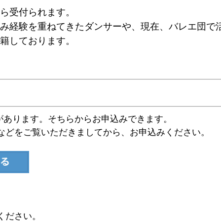
ら受付られます。
み経験を重ねてきたダンサーや、現在、バレエ団で
籍しております。
があります。そちらからお申込みできます。
などをご覧いただきましてから、お申込みください。
ください。