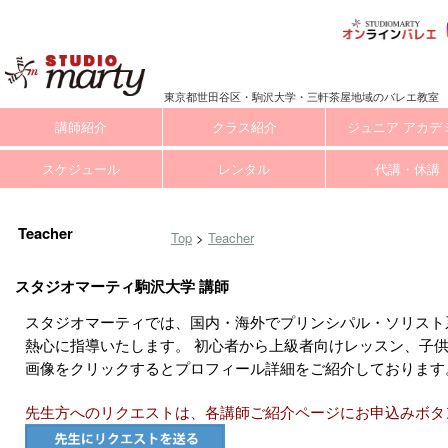
東京都世田谷区・駒沢大学・三軒茶屋地域のバレエ教室
講師紹介
クラス紹介
ジュニア アカデ
スケジュール
レンタル
代講・休講
Teacher
Top
>
Teacher
スタジオマーティ駒沢大学 講師
スタジオマーティでは、国内・海外でプリンシパル・ソリスト
熱心に指導いたします。 初心者から上級者向けレッスン、子
画像をクリックするとプロフィール詳細をご紹介しております
先生方へのリクエストは、各講師ご紹介ページにお申込みボタ