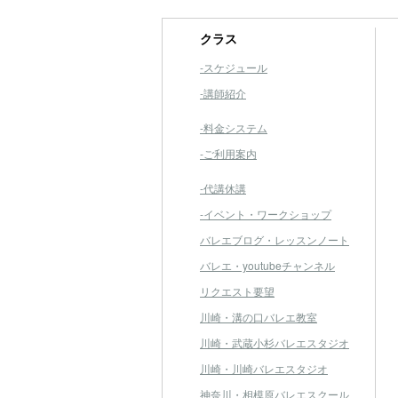
クラス
-スケジュール
-講師紹介
-料金システム
-ご利用案内
-代講休講
-イベント・ワークショップ
バレエブログ・レッスンノート
バレエ・youtubeチャンネル
リクエスト要望
川崎・溝の口バレエ教室
川崎・武蔵小杉バレエスタジオ
川崎・川崎バレエスタジオ
神奈川・相模原バレエスクール