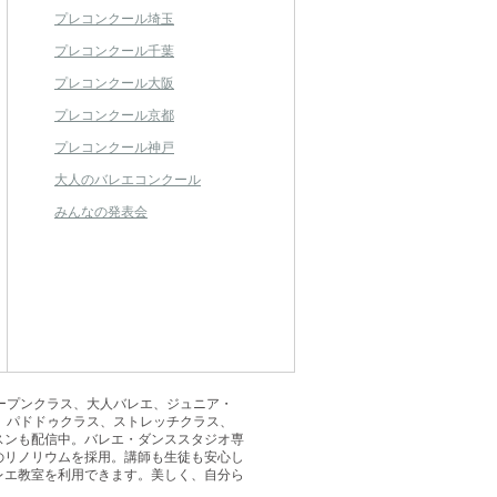
プレコンクール埼玉
プレコンクール千葉
プレコンクール大阪
プレコンクール京都
プレコンクール神戸
大人のバレエコンクール
みんなの発表会
ープンクラス、大人バレエ、ジュニア・
ント、パドドゥクラス、ストレッチクラス、
スンも配信中。バレエ・ダンススタジオ専
のリノリウムを採用。講師も生徒も安心し
レエ教室を利用できます。美しく、自分ら