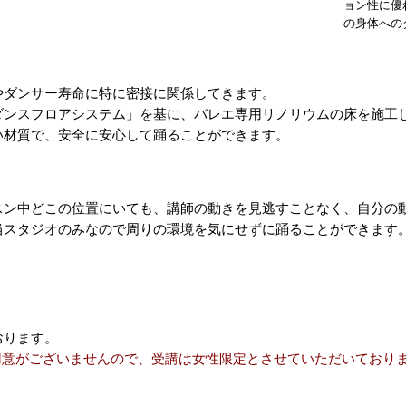
ョン性に優
の身体への
やダンサー寿命に特に密接に関係してきます。
ダンスフロアシステム」を基に、バレエ専用リノリウムの床を施工
い材質で、安全に安心して踊ることができます。
スン中どこの位置にいても、講師の動きを見逃すことなく、自分の
当スタジオのみなので周りの環境を気にせずに踊ることができます
おります。
用意がございませんので、受講は女性限定とさせていただいており