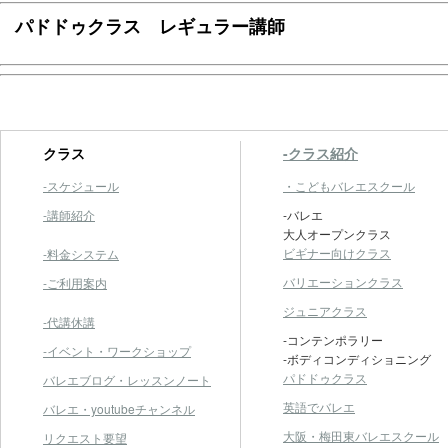
パドドゥクラス レギュラー講師
クラス
-クラス紹介
-スケジュール
・こどもバレエスクール
-講師紹介
-バレエ
大人オープンクラス
ビギナー向けクラス
-料金システム
バリエーションクラス
-ご利用案内
ジュニアクラス
-代講休講
-コンテンポラリー
-イベント・ワークショップ
-ボディコンディショニング
パドドゥクラス
バレエブログ・レッスンノート
英語でバレエ
バレエ・youtubeチャンネル
大阪・梅田東バレエスクール
リクエスト要望