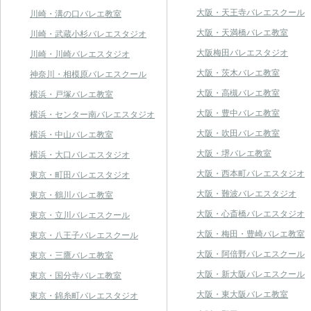
大阪・天王寺バレエスクール
川崎・溝の口バレエ教室
大阪・天満橋バレエ教室
川崎・武蔵小杉バレエスタジオ
大阪梅田バレエスタジオ
川崎・川崎バレエスタジオ
大阪・茨木バレエ教室
神奈川・相模原バレエスクール
大阪・高槻バレエ教室
横浜・戸塚バレエ教室
大阪・豊中バレエ教室
横浜・センター南バレエスタジオ
大阪・吹田バレエ教室
横浜・中山バレエ教室
大阪・堺バレエ教室
横浜・大口バレエスタジオ
大阪・西本町バレエスタジオ
東京・町田バレエスタジオ
大阪・難波バレエスタジオ
東京・鶴川バレエ教室
大阪・心斎橋バレエスタジオ
東京・立川バレエスクール
大阪・梅田・豊崎バレエ教室
東京・八王子バレエスクール
大阪・阿倍野バレエスクール
東京・三鷹バレエ教室
大阪・新大阪バレエスクール
東京・国分寺バレエ教室
大阪・東大阪バレエ教室
東京・錦糸町バレエスタジオ