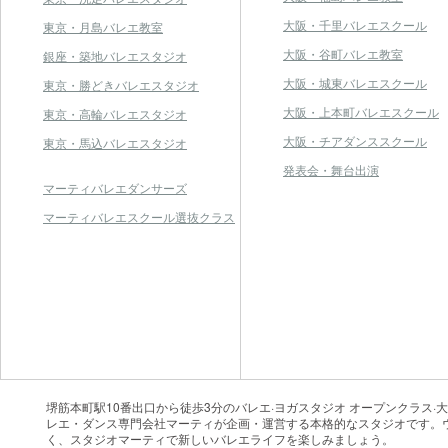
大阪・千里バレエスクール
東京・月島バレエ教室
大阪・谷町バレエ教室
銀座・築地バレエスタジオ
大阪・城東バレエスクール
東京・勝どきバレエスタジオ
大阪・上本町バレエスクール
東京・高輪バレエスタジオ
大阪・チアダンススクール
東京・馬込バレエスタジオ
発表会・舞台出演
マーティバレエダンサーズ
マーティバレエスクール選抜クラス
堺筋本町駅10番出口から徒歩3分のバレエ·ヨガスタジオ オープンクラス·
レエ・ダンス専門会社マーティが企画・運営する本格的なスタジオです。
く、スタジオマーティで新しいバレエライフを楽しみましょう。