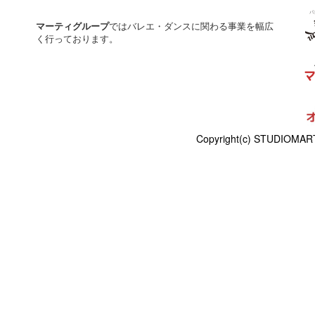
マーティグループ
ではバレエ・ダンスに関わる事業を幅広
く行っております。
Copyright(c) STUDIOMAR