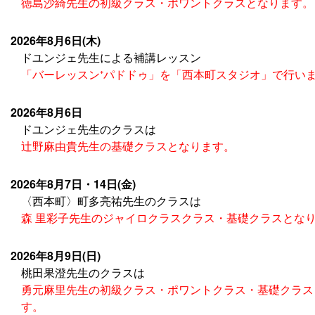
徳島沙綺先生の初級クラス・ポワントクラスとなります。
2026年8月6日(木)
ドユンジェ先生による補講レッスン
「バーレッスン⁺パドドゥ」を「西本町スタジオ」で行い
2026年8月6日
ドユンジェ先生のクラスは
辻野麻由貴先生の基礎クラスとなります。
2026年8月7日・14日(金)
〈西本町〉町多亮祐先生のクラスは
森 里彩子先生のジャイロクラスクラス・基礎クラスとな
2026年8月9日(日)
桃田果澄先生のクラスは
勇元麻里先生の初級クラス・ポワントクラス・基礎クラス
す。