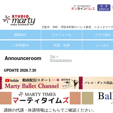
大阪市・本町・堺筋本町駅のバレエ教室 スタジオマー
講師紹介
スケジュール
クラス紹介
ご利用案内
代講・休講
レンタル
Top
>
Announceroom
Announceroom
UPDATE 2026.7.30
講師の代講・休講情報はこちらでご確認ください。