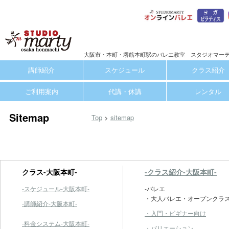
大阪市・本町・堺筋本町駅のバレエ教室 スタジオマー
講師紹介
スケジュール
クラス紹介
ご利用案内
代講・休講
レンタル
Sitemap
Top
>
sitemap
クラス-大阪本町-
-クラス紹介-大阪本町-
-スケジュール-大阪本町-
-バレエ
・大人バレエ・オープンクラ
-講師紹介-大阪本町-
・入門・ビギナー向け
-料金システム-大阪本町-
・バリエーション