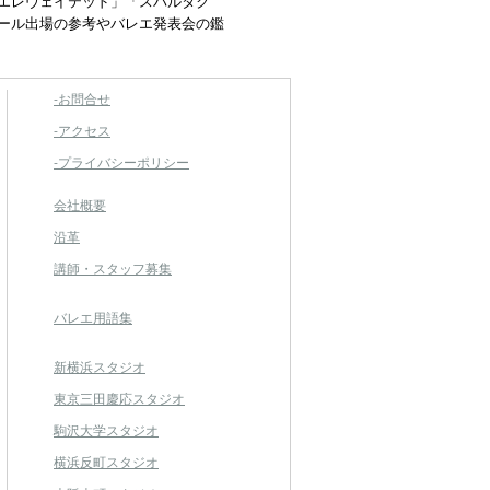
エレヴェイテッド」「スパルタク
ール出場の参考やバレエ発表会の鑑
-お問合せ
-アクセス
-プライバシーポリシー
会社概要
沿革
講師・スタッフ募集
バレエ用語集
新横浜スタジオ
東京三田慶応スタジオ
駒沢大学スタジオ
横浜反町スタジオ