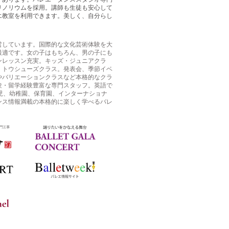
リノリウムを採用。講師も生徒も安心して
エ教室を利用できます。美しく、自分らし
営しています。国際的な文化芸術体験を大
最適です。女の子はもちろん、男の子にも
ンレッスン充実。キッズ・ジュニアクラ
、トウシューズクラス。発表会、季節イベ
やバリエーションクラスなど本格的なクラ
験・留学経験豊富な専門スタッフ。英語で
。幼児、幼稚園、保育園、インターナショナ
ンス情報満載の本格的に楽しく学べるバレ