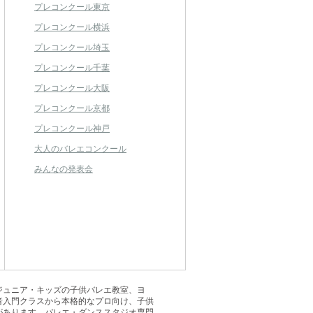
プレコンクール東京
プレコンクール横浜
プレコンクール埼玉
プレコンクール千葉
プレコンクール大阪
プレコンクール京都
プレコンクール神戸
大人のバレエコンクール
みんなの発表会
ジュニア・キッズの子供バレエ教室、ヨ
者入門クラスから本格的なプロ向け、子供
があります。バレエ・ダンススタジオ専門