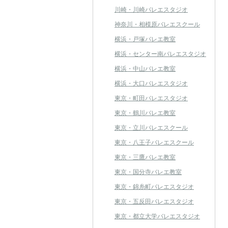
川崎・川崎バレエスタジオ
神奈川・相模原バレエスクール
横浜・戸塚バレエ教室
横浜・センター南バレエスタジオ
横浜・中山バレエ教室
横浜・大口バレエスタジオ
東京・町田バレエスタジオ
東京・鶴川バレエ教室
東京・立川バレエスクール
東京・八王子バレエスクール
東京・三鷹バレエ教室
東京・国分寺バレエ教室
東京・錦糸町バレエスタジオ
東京・五反田バレエスタジオ
東京・都立大学バレエスタジオ