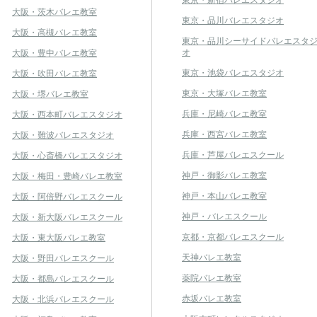
大阪・茨木バレエ教室
東京・品川バレエスタジオ
大阪・高槻バレエ教室
東京・品川シーサイドバレエスタ
オ
大阪・豊中バレエ教室
東京・池袋バレエスタジオ
大阪・吹田バレエ教室
東京・大塚バレエ教室
大阪・堺バレエ教室
兵庫・尼崎バレエ教室
大阪・西本町バレエスタジオ
兵庫・西宮バレエ教室
大阪・難波バレエスタジオ
兵庫・芦屋バレエスクール
大阪・心斎橋バレエスタジオ
神戸・御影バレエ教室
大阪・梅田・豊崎バレエ教室
神戸・本山バレエ教室
大阪・阿倍野バレエスクール
神戸・バレエスクール
大阪・新大阪バレエスクール
京都・京都バレエスクール
大阪・東大阪バレエ教室
天神バレエ教室
大阪・野田バレエスクール
薬院バレエ教室
大阪・都島バレエスクール
赤坂バレエ教室
大阪・北浜バレエスクール