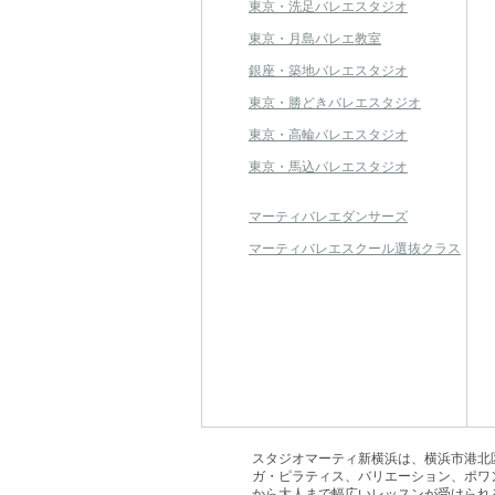
東京・洗足バレエスタジオ
東京・月島バレエ教室
銀座・築地バレエスタジオ
東京・勝どきバレエスタジオ
東京・高輪バレエスタジオ
東京・馬込バレエスタジオ
マーティバレエダンサーズ
マーティバレエスクール選抜クラス
スタジオマーティ新横浜は、横浜市港北
ガ・ピラティス、バリエーション、ポワ
から大人まで幅広いレッスンが受けられ