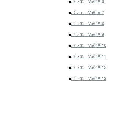
■
バレエ・Va動画6
■
バレエ・Va動画7
■
バレエ・Va動画8
■
バレエ・Va動画9
■
バレエ・Va動画10
■
バレエ・Va動画11
■
バレエ・Va動画12
■
バレエ・Va動画13