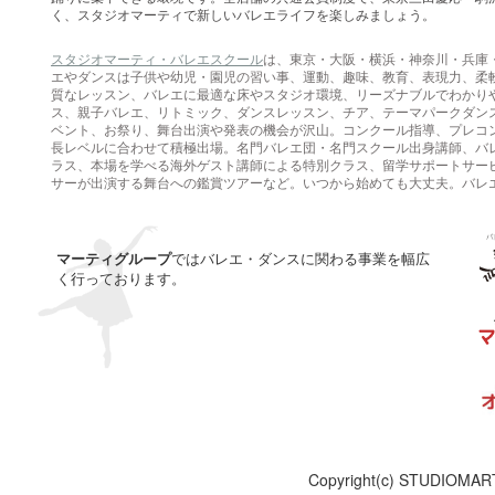
く、スタジオマーティで新しいバレエライフを楽しみましょう。
スタジオマーティ・バレエスクール
は、東京・大阪・横浜・神奈川・兵庫
エやダンスは子供や幼児・園児の習い事、運動、趣味、教育、表現力、柔
質なレッスン、バレエに最適な床やスタジオ環境、リーズナブルでわかり
ス、親子バレエ、リトミック、ダンスレッスン、チア、テーマパークダン
ベント、お祭り、舞台出演や発表の機会が沢山。コンクール指導、プレコ
長レベルに合わせて積極出場。名門バレエ団・名門スクール出身講師、バレエ経験
ラス、本場を学べる海外ゲスト講師による特別クラス、留学サポートサー
サーが出演する舞台への鑑賞ツアーなど。いつから始めても大丈夫。バレ
マーティグループ
ではバレエ・ダンスに関わる事業を幅広
く行っております。
Copyright(c) STUDIOMAR