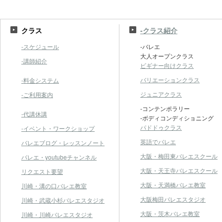
クラス
-クラス紹介
-スケジュール
-バレエ
大人オープンクラス
-講師紹介
ビギナー向けクラス
バリエーションクラス
-料金システム
ジュニアクラス
-ご利用案内
-コンテンポラリー
-代講休講
-ボディコンディショニング
パドドゥクラス
-イベント・ワークショップ
英語でバレエ
バレエブログ・レッスンノート
大阪・梅田東バレエスクール
バレエ・youtubeチャンネル
大阪・天王寺バレエスクール
リクエスト要望
大阪・天満橋バレエ教室
川崎・溝の口バレエ教室
大阪梅田バレエスタジオ
川崎・武蔵小杉バレエスタジオ
大阪・茨木バレエ教室
川崎・川崎バレエスタジオ