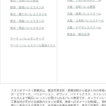
東京・月島バレエ教室
大阪・谷町バレエ教室
銀座・築地バレエスタジオ
大阪・城東バレエスクール
東京・勝どきバレエスタジオ
大阪・上本町バレエスクール
東京・高輪バレエスタジオ
大阪・チアダンススクール
東京・馬込バレエスタジオ
発表会・舞台出演
マーティバレエダンサーズ
マーティバレエスクール選抜クラス
スタジオマーティ新横浜は、横浜市港北区・新横浜駅から徒歩１分の本格
ガ・ピラティス、バリエーション、ポワント、パドドゥクラス、ストレッ
から大人まで幅広いレッスンが受けられるバレエ教室です。オンラインレ
工事会社が手がける抜群のスタジオ環境。身体へのダメージを軽減し、長
踊りに集中できる環境です。全店舗の共通会員制度で、東京三田慶応・駒