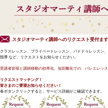
スタジオマーティ講師へのリクエスト受付ま
クラスレッスン、プライベートレッスン、パドドゥレッスン、
指導 など、リクエストをお知らせください。
受講者皆様と講師移動の効率化、短距離化での、バレエレッス
リクエストマッチング！
皆さまのご要望お知らせください！
各ボタンクリックすると、サービス詳細がご確認できます。