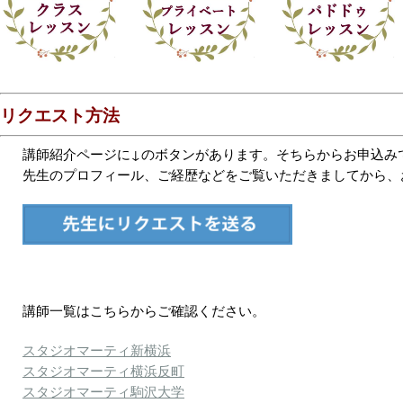
リクエスト方法
講師紹介ページに↓のボタンがあります。そちらからお申込み
先生のプロフィール、ご経歴などをご覧いただきましてから、
講師一覧はこちらからご確認ください。
スタジオマーティ新横浜
スタジオマーティ横浜反町
スタジオマーティ駒沢大学