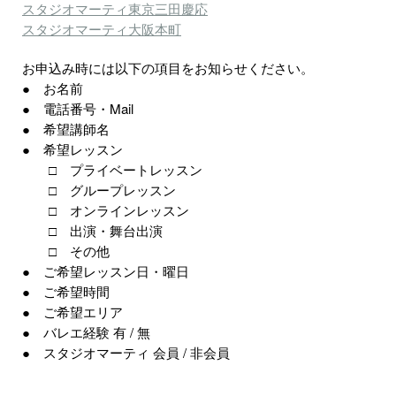
スタジオマーティ東京三田慶応
スタジオマーティ大阪本町
お申込み時には以下の項目をお知らせください。
● お名前
● 電話番号・Mail
● 希望講師名
● 希望レッスン
□ プライベートレッスン
□ グループレッスン
□ オンラインレッスン
□ 出演・舞台出演
□ その他
● ご希望レッスン日・曜日
● ご希望時間
● ご希望エリア
● バレエ経験 有 / 無
● スタジオマーティ 会員 / 非会員