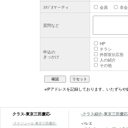
ｽﾀｼﾞｵマーティ
会員
非会
質問など
HP
チラシ
申込の
外部宣伝広告
きっかけ
人の紹介
その他
※IPアドレスを記録しております。いたずら
クラス-東京三田慶応-
-クラス紹介-東京三田慶応
-スケジュール-東京三田慶応-
-バレエ