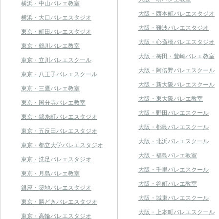
横浜・中山バレエ教室
大阪・西本町バレエスタジオ
横浜・大口バレエスタジオ
大阪・難波バレエスタジオ
東京・町田バレエスタジオ
大阪・心斎橋バレエスタジオ
東京・鶴川バレエ教室
大阪・梅田・豊崎バレエ教室
東京・立川バレエスクール
大阪・阿倍野バレエスクール
東京・八王子バレエスクール
大阪・新大阪バレエスクール
東京・三鷹バレエ教室
大阪・東大阪バレエ教室
東京・国分寺バレエ教室
大阪・野田バレエスクール
東京・錦糸町バレエスタジオ
大阪・都島バレエスクール
東京・五反田バレエスタジオ
大阪・北浜バレエスクール
東京・都立大学バレエスタジオ
大阪・福島バレエ教室
東京・洗足バレエスタジオ
大阪・千里バレエスクール
東京・月島バレエ教室
大阪・谷町バレエ教室
銀座・築地バレエスタジオ
大阪・城東バレエスクール
東京・勝どきバレエスタジオ
大阪・上本町バレエスクール
東京・高輪バレエスタジオ