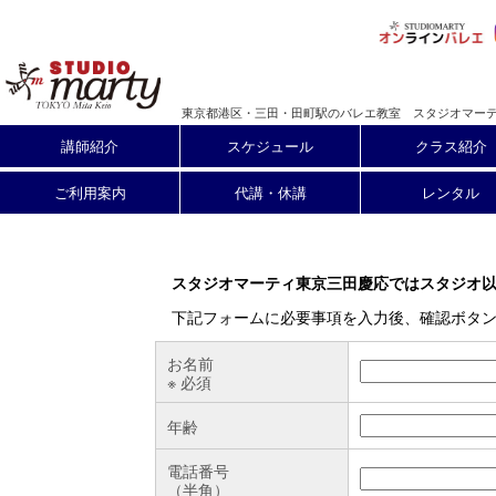
東京都港区・三田・田町駅のバレエ教室 スタジオマー
講師紹介
スケジュール
クラス紹介
ご利用案内
代講・休講
レンタル
スタジオマーティ東京三田慶応ではスタジオ
下記フォームに必要事項を入力後、確認ボタ
お名前
※ 必須
年齢
電話番号
（半角）