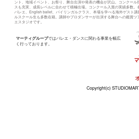
ント、地域イベント、お祭り、舞台出演や発表の機会が沢山。コンクール
スも充実、成長レベルに合わせて積極出場。コンクール入賞の実績多数。
バレエ、English ballet、バイリンガルクラス、本場を学べる海外
ルスクール生も多数在籍。講師やプロダンサーが出演する舞台への鑑賞ツ
エスタジオです。
マーティグループ
ではバレエ・ダンスに関わる事業を幅広
く行っております。
Copyright(c) STUDIOMAR