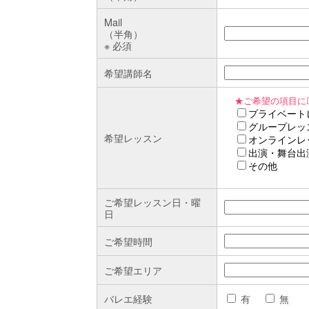
Mail
（半角）
※ 必須
希望講師名
★ご希望の項目に
プライベート
グループレッ
希望レッスン
オンラインレ
出演・舞台出
その他
ご希望レッスン日・曜
日
ご希望時間
ご希望エリア
バレエ経験
有
無