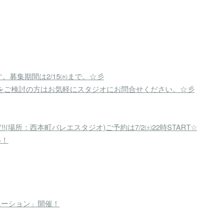
す。募集期間は2/15㈬まで。☆彡
出演をご検討の方はお気軽にスタジオにお問合せください。☆彡
!!(場所：西本町バレエスタジオ)ご予約は7/2㈯22時START☆
い！
エーション」開催！