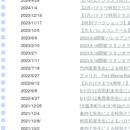
2024/1/4
【2月パドドウ特別クラ
2023/12/19
【1月パドドウ特別クラ
2023/11/17
【特別ワークショップ】
2023/10/5
【大人バレエコンクール
2023/6/6
2023.8.6開催“バレエ
2023/2/10
2023.9.16開催“ス
2023/2/1
2023.9.16開催“
2023/1/11
2023.9.16開催“スタジ
2022/7/18
竹内俊貴先生による特別
2022/6/27
アメリカ、Fort Wayn
2022/6/12
【おかげさまで4周年！
2022/6/8
5/1(日)は宮田彩未先
2022/4/27
5/1(日)は角西葵先生
2021/12/25
[大阪本町]1/4(火)
2021/12/4
倉内七先生による特別ク
2021/10/8/
村田莉菜先生によるハロ
2021/10/2
倉内七先生による特別ク