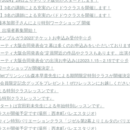
ス】3名の講師による充実のパドドウクラスを開催します！
ス】3名の講師による充実のパドドウクラスを開催します！
藤本加那子さんにより特別ワークショップ 開催
】出場者募集開始！
アンサンブルガラ2023”チケットお申込み受付中☆彡
タジオマーティ大阪合同発表会”2 幕は多くのお申込みをいただいておりま
スタジオマーティ大阪合同発表会”定員間近の作品やクラスもあります。
オマーティ大阪合同発表会”の出演お申込みは2023.1.15～2.15です☆彡
ワークショップが開催決定！
e Balletプリンシパル森本早貴先生による期間限定特別クラスが開催決定
】会員限定記念グッズをプレゼント！ぜひレッスンにお越しくださ
生による特別クラスレッスンです♩
による特別クラスレッスンです♩
年始のスタートは宮田彩未先生による年始特別レッスンです♩
ラスが開催予定です(場所：西本町バレエスタジオ)
ウィン特別バリエーションクラス「ジゼル第2幕よりミルタのバリ
ラスが開催予定です(場所：西本町バレエスタジオ)