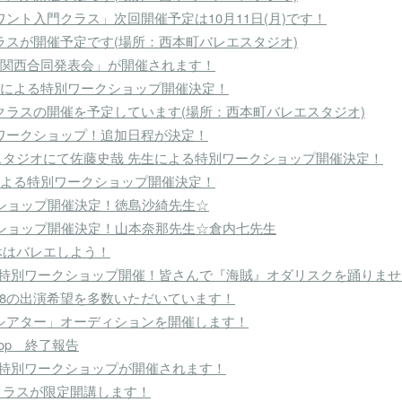
ント入門クラス」次回開催予定は10月11日(月)です！
ラスが開催予定です(場所：西本町バレエスタジオ)
ィ関西合同発表会」が開催されます！
子先生による特別ワークショップ開催決定！
クラスの開催を予定しています(場所：西本町バレエスタジオ)
ワークショップ！追加日程が決定！
エスタジオにて佐藤史哉 先生による特別ワークショップ開催決定！
先生による特別ワークショップ開催決定！
ークショップ開催決定！徳島沙綺先生☆
ワークショップ開催決定！山本奈那先生☆倉内七先生
連休はバレエしよう！
の特別ワークショップ開催！皆さんで『海賊』オダリスクを踊りませ
l.8の出演希望を多数いただいています！
シアター」オーディションを開催します！
rkshop 終了報告
の特別ワークショップが開催されます！
クラスが限定開講します！