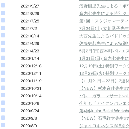
2021/9/27
濱野樹里先生による「ポワ
2021/8/29
倉内七先生による特別ク
2021/7/25
第1回「スタジオマーテ
2021/7/2
7月24日(土) 立川透
2021/6/14
大西先生によるパドドゥ
2021/4/29
佐藤史哉先生による特別
2021/4/23
5月2日(日)西本町バレ
2020/1/14
1月31日(日) 倉内七
2020/12/16
12月19日(土) 特別ワ
2020/12/11
12月29日(火) 特別
2020/11/19
【11月21日～23日】3
2020/10/21
【NEW】杉本音佳先生
2020/10/14
バレエガラコンサートvo
2020/10/6
今年も「アイクンバレエ
2020/9/24
第4回Junior Ballet Wo
2020/9/8
【NEW】石毛祥太先生
2020/8/9
ジャイロキネシス®特別